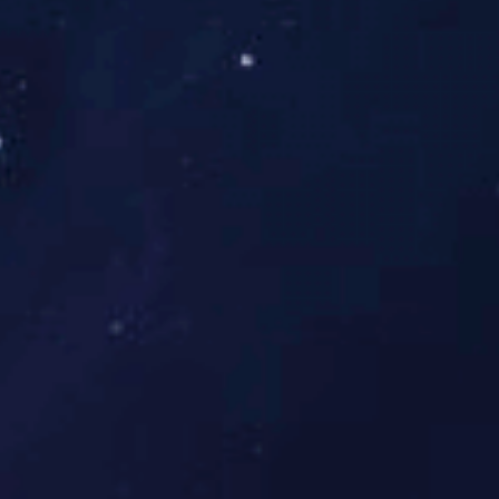
验。
极速系统处理能力
百万级用户口碑推荐
搭载自研技术架构，支持海量
逾百万用户真实体验与推荐反馈，
秒级传输和事件推送，页面响
印证了熊猫体育在数据精准度、服
速，确保用户在高峰时段也能
务响应速度与平台稳定性上的长期
畅使用，无卡顿无中断。
优势与专业实力。