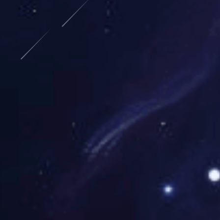
体育直播
涵盖足球、篮球、网球等项目的全球赛事直播，
高清画质、低延迟体验，适合追求流畅观赛的用
户。