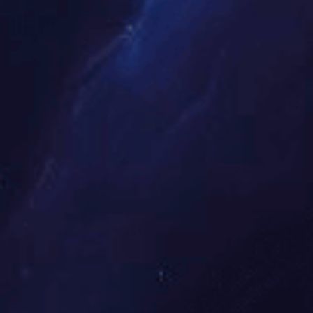
多维安全防御模型
层面构建立体式防御体系，涵盖数据传输、账户操作与隐私保护
安全、稳定的使用体验。
数据加密层
SSL加密
隔离存储
所有用户数据经熊猫体育官网安全处理，并在服
务器内部分层存储隔离。