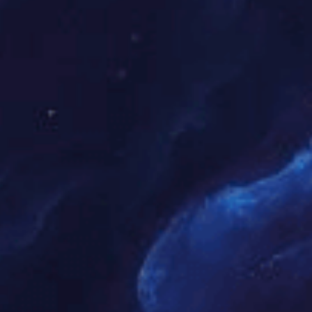
赛事专题
整合重要赛事专题页、球队档案与图文集锦，适
合深入了解比赛背景与阵容走势。