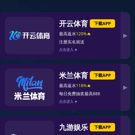
App
公司
体育
注册入口
简介
报道
猫体育
赛事实时同步
PP
为您带来高速、高清、稳定的观赛
端访问