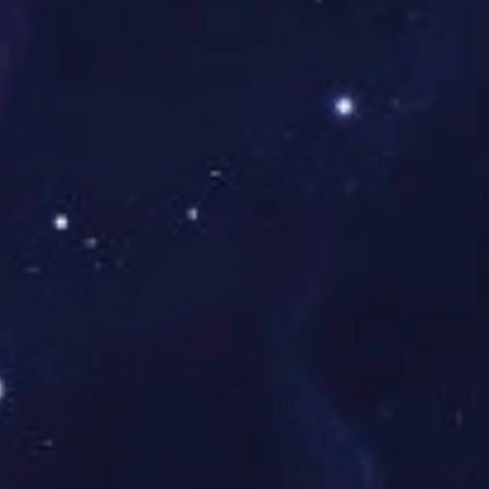
熊猫体育 提供覆盖多项目的专业内容，让你随时掌握第一手体育动
赛事解说
多语种解说覆盖国际赛事，结合战术分析与实时
解读，提升用户观赛理解深度。