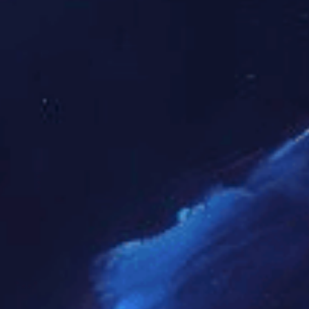
态
数据中心
整合历史战绩、球员状态与赛事趋势，熊猫体育
官网 为专业用户提供多维度分析支持。