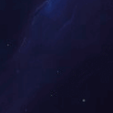
年度数据科技应用奖
2024 年度行业推荐平台
风险防御图谱
熊猫体育持续构建动态风险模型，以图谱方式展示平台应对
潜在威胁的关键策略。
常见风险威胁
暴力破解尝试
账户冒用登录
中间人劫持