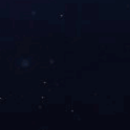
联系我们
地址
support@ydhuayuan.com
熊猫体育
熊猫体育官方直播平台中国官方网站（xiongmao.com）世界杯官网
认证综合体育娱乐平台，熊猫体育、xiongmao官方直播平台、官网
入口及全站APP下载为用户提供足球、篮球、电竞及热门赛事直播板
块，实时更新赛事比分、数据统计及赛事资讯内容，让用户及时掌握
热门赛事动态。熊猫体育不断完善内容生态与服务体验，满足多场景
下的体育浏览需求。