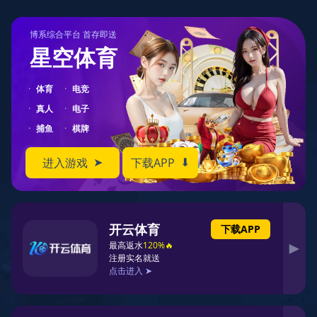
注册入口
隐私政策
一、引言
熊猫体育平台为用户提供便捷、实时的体育赛事内容，在保障服
务体验的同时，我们高度重视个人隐私保护。
二、信息收集范围
我们可能收集以下信息：