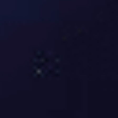
瑞典足球传奇人物盘点探索最具影响力的足球明星与
他们的辉煌成就
2026-08-02
8 次阅读