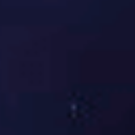
传球如艺术的足球明星们如何在赛场上创造奇迹
2026-08-02
8 次阅读