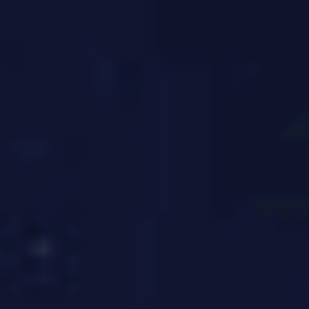
中国足球明星走出国门展现风采助力国际赛场崭露头
角
2026-08-05
5 次阅读