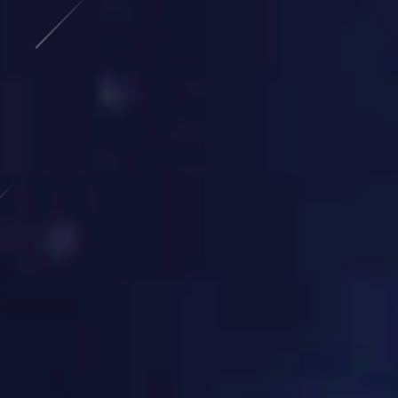
绿色头发足球明星的独特魅力与风采展示
2026-08-04
7 次阅读
辽宁足球明星冲突事件最新进展引发广泛关注与讨论
2026-08-03
9 次阅读