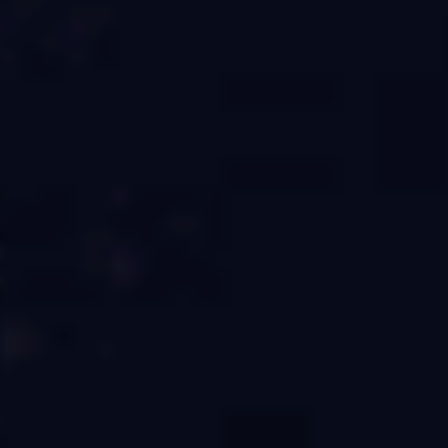
世界杯预选赛点评：北京羽毛球队默契配合展现团队
精神与竞技水平
2026-07-31
10 次阅读