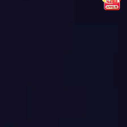
完美结合
2026-08-01
8 次阅读
吃烟的足球明星背后的故事与影响揭秘
2026-08-01
7 次阅读