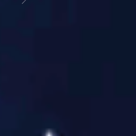
马丁斯足球明星的传奇故事与成就揭秘
2026-08-06
6 次阅读