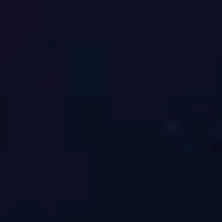
足球明星如同锋利之剑在绿茵场上挥舞展现技艺与荣
耀
2026-07-31
9 次阅读