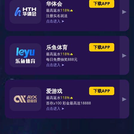
从事未经授权的宣传、引流或推广行为
五、知识产权声明
熊猫体育平台的所有内容（含图像、数据、结构设计、源代码等）均
为平台或其授权方合法所有。用户不得擅自使用、传播或改编平台资
料。
六、免责声明
本平台所提供的数据和信息均为参考用途，不对用户因依赖该等信息
所产生的后果承担法律责任。
七、协议修改
平台有权在无需通知用户的情况下更新协议条款，修订内容一经发布