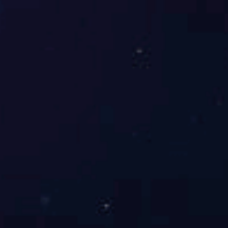
用户满意度大奖
熊猫体育官网 用户活跃度与续访率连续三年领先，综合评分
稳定保持高位。