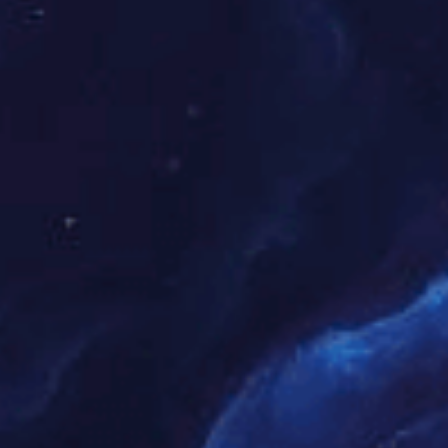
3. 账户结构重构
优化设备登录体验，支持自动识别；成长记录以图表形式展现，
便于用户自查；新增记录筛选功能，提高可读性。
4. 其他更新
解决低分辨率设备部分界面错位问题。
整体加载速度提升约 27%。
帮助中心加入“规则教学”视频，支持中文字幕。
5. 风险提示系统上线
当赛事数据波动过快时，系统将弹出提示层，避免误触操作。串
联项目中若出现异常，也可自动筛除。
6. 地区适配与语言拓展
熊猫体育 新增多语言界面（含英语、马来语、泰语），支持地区
自动切换赛事内容与显示格式。