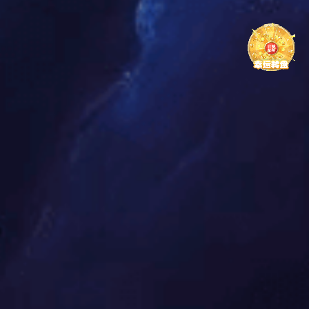
同时根据用户地理位置适配页面时区与本地显示，优化 熊猫体育
官网 的跨区域使用体验。
荣誉与成就
熊猫体育 在多个国际赛事科技平台评比中脱颖而出，持续提
升安全性与观赛体验。