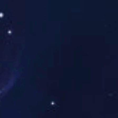
1、RNG战术运用概述
RNG战队在城市赛中的战术运用可谓独具匠心。首
先，他们注重根据对手的特点制定相应策略。在每场
比赛前，教练组会详细分析敌方选手的数据与习惯，
从而确定最优先选择的英雄和阵容。这种针对性的打
法，使得他们能够抓住对手的弱点，在开局阶段就取
得优势。
其次，RNG擅长利用地图资源进行战略布局。他们常
常通过合理控制视野来掌握游戏节奏，包括关键区域
如龙坑和男爵区。这使得他们能够在关键时刻选择合
适的位置进行团战或者反打。此外，通过不断地清理
敌方控制眼，可以减缓对手的发展速度，这也是RNG
一贯的成功之道。