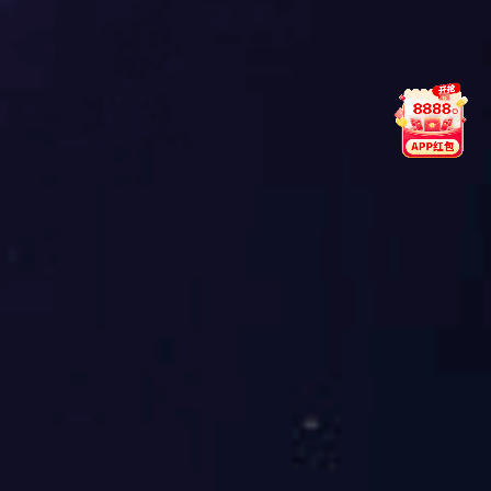
法到合理资源配置，再到良好的沟通协调，以及强大
的心理素质，每一个环节都是其成功的重要组成部
分。
未来随着电子竞技的发展，相信像RNG这样的顶尖战
队将继续探索新形式的新玩法，不断推动整个行业向
前发展。同时，我们也期待更多年轻力量涌现，共同
书写电竞历史的新篇章！
上一篇：
武汉足球队战术表现深度数据分析…
下一篇：
南京排球队灵活性分析与战术创新