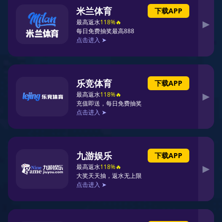
城市赛分析：RNG战术运用与团
队协作的深度剖析