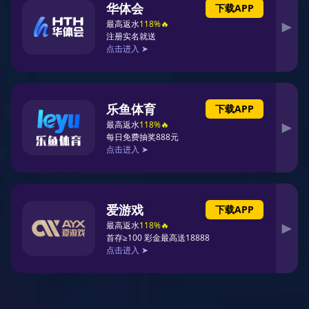
2026-07-07 14:54
17 次阅读
首页
/
体育报道
本文旨在深入分析RNG战队在城市赛中的战术运用与
团队协作。通过对RNG战队的比赛策略、选手配合、
心理素质以及应对突发情况等多个方面的剖析，展现
其如何在激烈的比赛中取得胜利。同时，探讨这些战
术背后的理念，以及团队成员之间如何有效地沟通和
协调，以适应瞬息万变的游戏环境。通过对具体案例
的分析，呈现RNG战队在城市赛这一舞台上所展现出
的高超技艺与深厚默契，为读者提供更为全面和深入
的理解。