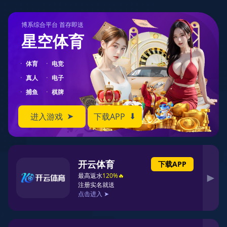
注册入口
全天更新 ·
熊猫体育
赛事
实时同步
无论您身在何处，
熊猫体育APP
为您带来高速、高
清、稳定的观赛体验。
下载客户端
网页端访问