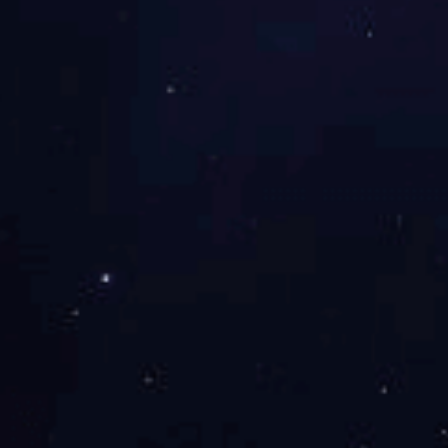
吴强独家分享篮球心得与技巧
足球明星
助你提
场上挥
2026-05-25
推荐
2026-07
推荐网站