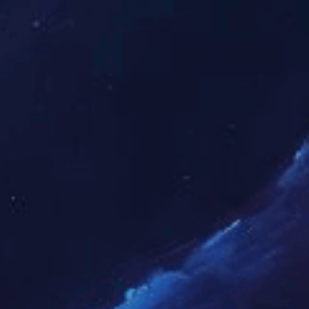
现出了超乎寻常的竞技
仅打入一粒精彩进球，
。
首次首发，并且在关键
队整体实力，也为他们
多俱乐部开始意识到，
场比赛无疑为其他球队
教练采取了一种灵活机