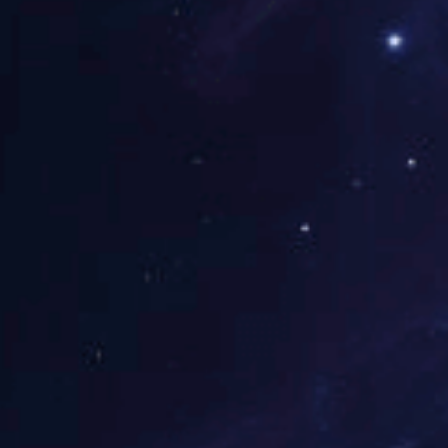
动的433阵型，通过
对手进攻空间，同时
此外，两位主帅对于
速做出调整，用替补
是现代足球教练所必
总而言之，本场比赛
需要不断更新自己的
种动力源泉，有助于
4、市场影
随着全球足球市场日
联赛在国际舞台上的
少外国球迷纷纷表示