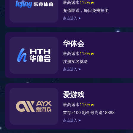
费伦天拿与帕
在意甲联赛的历史长
不仅展示了两队在技
分析这一对决，包括