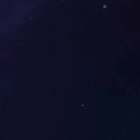
精彩较量都是一次全新的起航，也是推进足球文化传播的重要环
#3
#