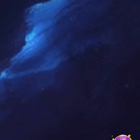
对，通过密集防守来限制
满悬念与刺激。
侧出现漏洞时，他们迅
种敏锐度和应变能力正
样的背景下，各支球队
推动整个联赛进步的一
一役亦显著提升了意甲
大量国外观众观看。不